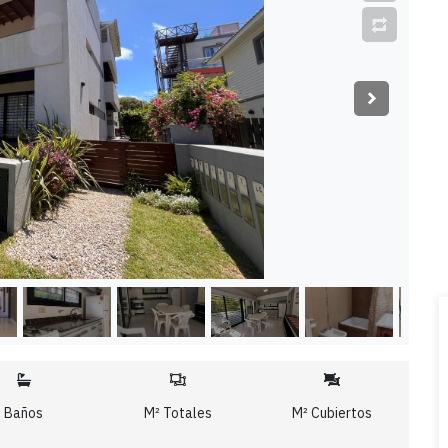
Baños
M² Totales
M² Cubiertos