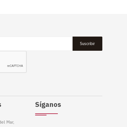
Suscribir
s
Síganos
del Mar,