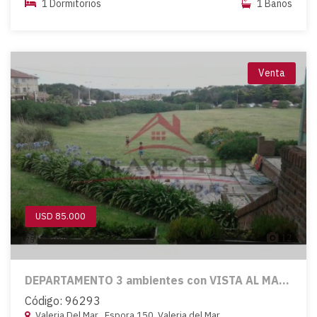
1 Dormitorios
1 Baños
Venta
USD 85.000
12
75 M² Totales
DEPARTAMENTO 3 ambientes con VISTA AL MA...
Código: 96293
Valeria Del Mar , Espora 150, Valeria del Mar