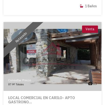
1 Baños
Venta
Retasado
Consultar Precio
13
87 M² Totales
LOCAL COMERCIAL EN CARILO- APTO
GASTRONO...