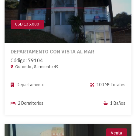
USD 135.000
19
100 M² Totales
DEPARTAMENTO CON VISTA AL MAR
Código: 79104
Ostende , Sarmiento 49
Departamento
100 M² Totales
2 Dormitorios
1 Baños
Venta