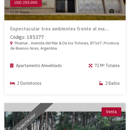
USD 255.000
14
72 M² Totales
Espectacular tres ambientes frente al ma...
Código: 185377
Pinamar , Avenida del Mar & De los Tritones, B7167, Provincia
de Buenos Aires, Argentina
Apartamento Amueblado
72 M² Totales
2 Dormitorios
2 Baños
Venta
Espectacular