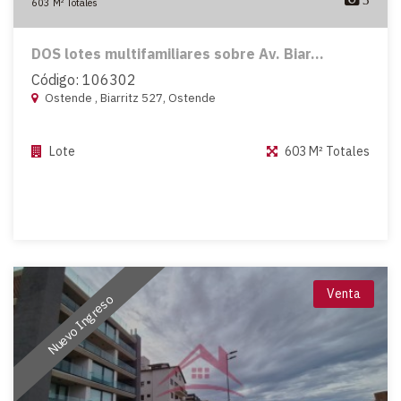
603 M² Totales
DOS lotes multifamiliares sobre Av. Biar...
Código: 106302
Ostende , Biarritz 527, Ostende
Lote
603 M² Totales
Venta
Nuevo Ingreso