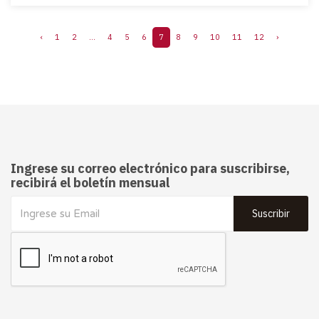
‹
1
2
...
4
5
6
7
8
9
10
11
12
›
Ingrese su correo electrónico para suscribirse,
recibirá el boletín mensual
Suscribir