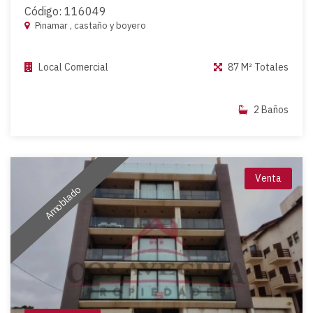
Código: 116049
Pinamar , castaño y boyero
Local Comercial
87 M² Totales
2 Baños
Venta
Amoblado