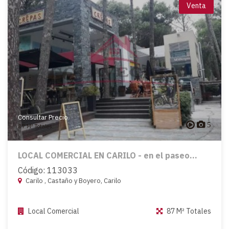
Venta
Consultar Precio
5
87 M² Totales
LOCAL COMERCIAL EN CARILO - en el paseo...
Código: 113033
Carilo , Castaño y Boyero, Carilo
Local Comercial
87 M² Totales