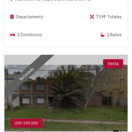
Departamento
75 M² Totales
2 Dormitorios
1 Baños
Venta
Retasado
USD 195.000
3