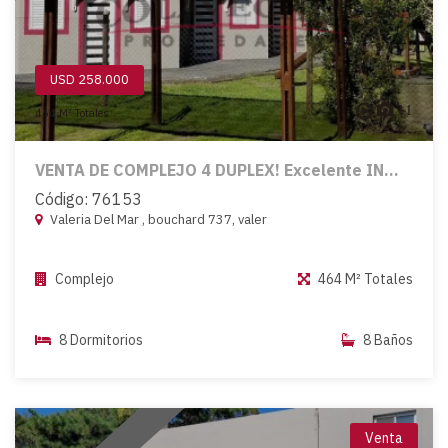
USD 258.000
11
464 M² Totales
VENTA DE COMPLEJO 4 DUPLEX! Excelente IN...
Código: 76153
Valeria Del Mar , bouchard 737, valer
Complejo
464 M² Totales
8 Dormitorios
8 Baños
Venta