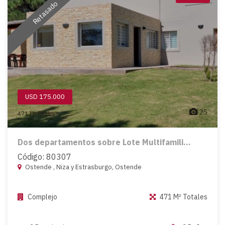
Retasado
USD 175.000
25
471 M² Totales
Dos departamentos sobre Lote Multifamili...
Código: 80307
Ostende , Niza y Estrasburgo, Ostende
Complejo
471 M² Totales