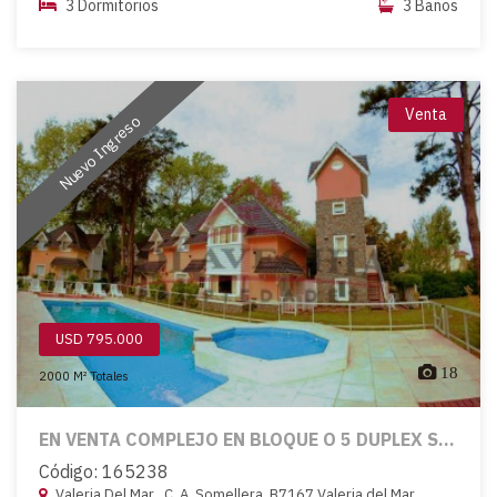
3 Dormitorios
3 Baños
Venta
Nuevo Ingreso
USD 795.000
18
2000 M² Totales
EN VENTA COMPLEJO EN BLOQUE O 5 DUPLEX S...
Código: 165238
Valeria Del Mar , C. A. Somellera, B7167 Valeria del Mar,